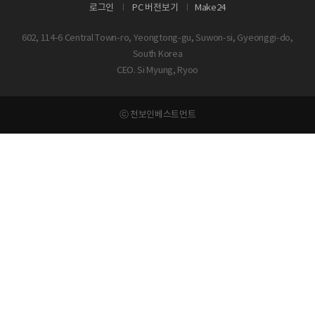
로그인
PC 버전보기
Make24
602, 114-6 Central Town-ro, Yeongtong-gu, Suwon-si, Gyeonggi-do,
South Korea
CEO. Si Myung, Ryoo
ⓒ 천보인베스트먼트